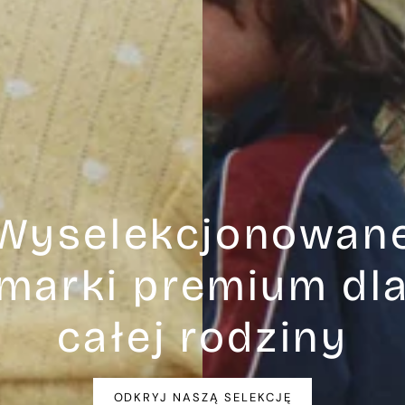
Wyselekcjonowan
marki premium dl
całej rodziny
ODKRYJ NASZĄ SELEKCJĘ