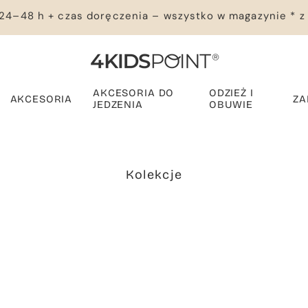
24–48 h + czas doręczenia – wszystko w magazynie * z
AKCESORIA DO
ODZIEŻ I
AKCESORIA
ZA
JEDZENIA
OBUWIE
Kolekcje