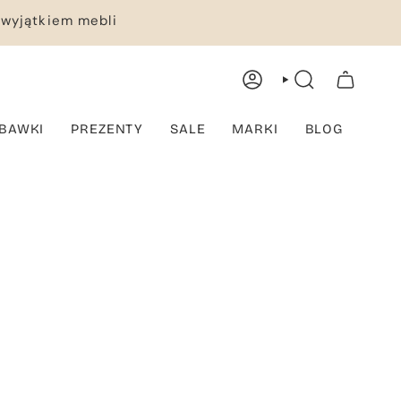
 wyjątkiem mebli
KONTO
WYSZUKIWANIE
TWÓJ KOSZYK
BAWKI
PREZENTY
SALE
MARKI
BLOG