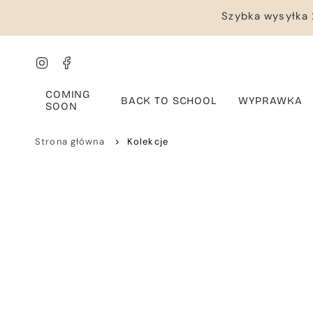
Przejdź
Szybka wysyłka 
do
treści
Instagram
Facebook
COMING
BACK TO SCHOOL
WYPRAWKA
SOON
Strona główna
>
Kolekcje