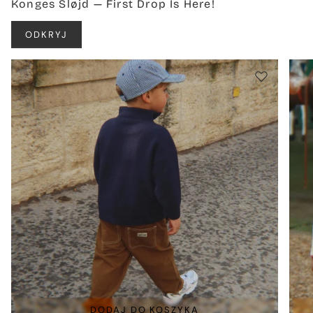
Konges Sløjd — First Drop Is Here!
ODKRYJ
DODAJ DO KOSZYKA