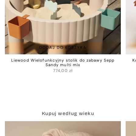
DODAJ DO KOSZYKA
Liewood Wielofunkcyjny stolik do zabawy Sepp
K
Sandy multi mix
774,00 zł
Kupuj według wieku