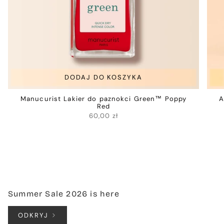
DODAJ DO KOSZYKA
Manucurist Lakier do paznokci Green™ Poppy
A
Red
60,00 zł
Summer Sale 2026 is here
ODKRYJ