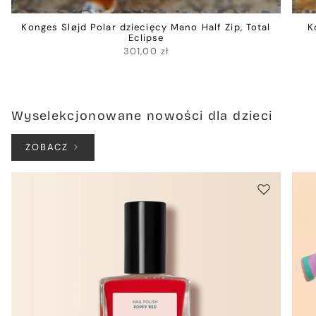
Konges Sløjd Polar dziecięcy Mano Half Zip, Total
K
Eclipse
301,00 zł
Wyselekcjonowane nowości dla dzieci
ZOBACZ