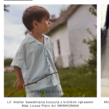
DODAJ DO KOSZYKA
Lil' Atelier bawełniana koszula z krótkim rękawem
Mi
Mak Loose Plein Air NMMHOMAN