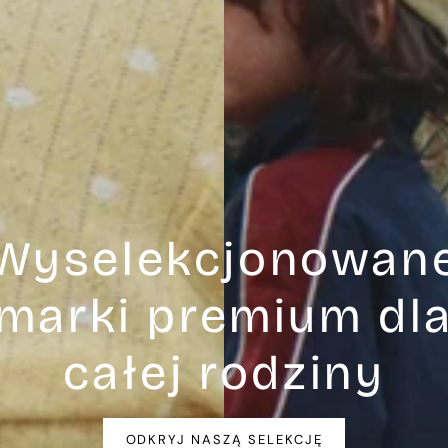
Wyselekcjonowan
marki premium dl
całej rodziny
ODKRYJ NASZĄ SELEKCJĘ