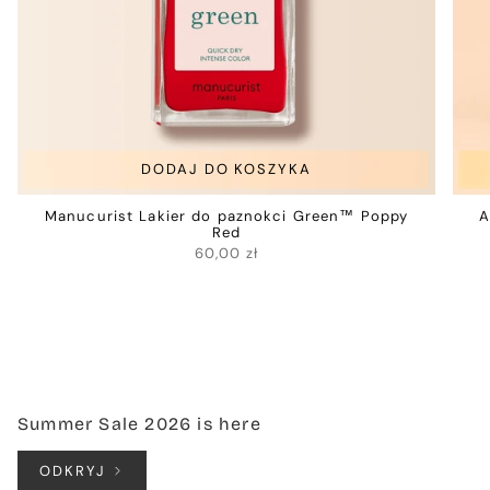
DODAJ DO KOSZYKA
Manucurist Lakier do paznokci Green™ Poppy
A
Red
60,00 zł
Summer Sale 2026 is here
ODKRYJ