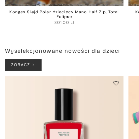
Konges Sløjd Polar dziecięcy Mano Half Zip, Total
K
Eclipse
301,00 zł
Wyselekcjonowane nowości dla dzieci
ZOBACZ