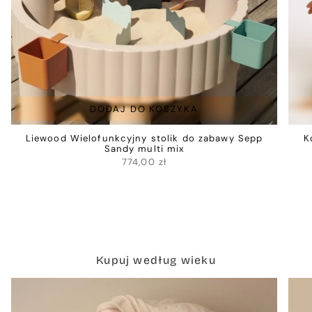
DODAJ DO KOSZYKA
Liewood Wielofunkcyjny stolik do zabawy Sepp
K
Sandy multi mix
774,00 zł
Kupuj według wieku