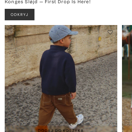
Konges Sløjd — First Drop Is Here!
ODKRYJ
DODAJ DO KOSZYKA