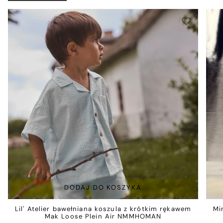
DODAJ DO KOSZYKA
Lil' Atelier bawełniana koszula z krótkim rękawem
Mi
Mak Loose Plein Air NMMHOMAN