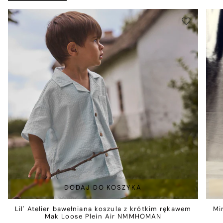
DODAJ DO KOSZYKA
Lil' Atelier bawełniana koszula z krótkim rękawem
Mi
Mak Loose Plein Air NMMHOMAN