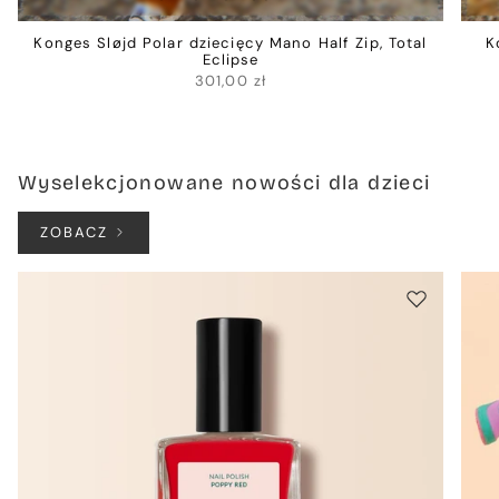
Konges Sløjd Polar dziecięcy Mano Half Zip, Total
K
Eclipse
301,00 zł
Wyselekcjonowane nowości dla dzieci
ZOBACZ