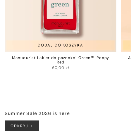
DODAJ DO KOSZYKA
Manucurist Lakier do paznokci Green™ Poppy
A
Red
60,00 zł
Summer Sale 2026 is here
ODKRYJ