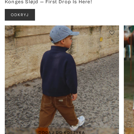
Konges Sløjd — First Drop Is Here!
ODKRYJ
DODAJ DO KOSZYKA