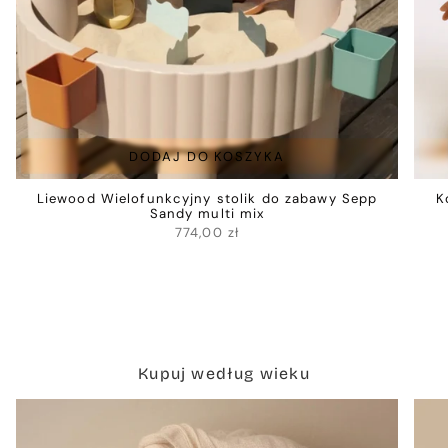
DODAJ DO KOSZYKA
Liewood Wielofunkcyjny stolik do zabawy Sepp
K
Sandy multi mix
774,00 zł
Kupuj według wieku