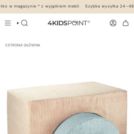
Przejdź
o w magazynie * z wyjątkiem mebli
Szybka wysyłka 24–48 h 
do
treści
WYSZUKIWANIE
KONTO
TWÓJ KOSZYK
STRONA GŁÓWNA