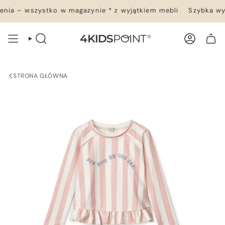
Przejdź
ia – wszystko w magazynie * z wyjątkiem mebli
Szybka wysy
do
treści
WYSZUKIWANIE
KONTO
TWÓJ KOSZYK
STRONA GŁÓWNA