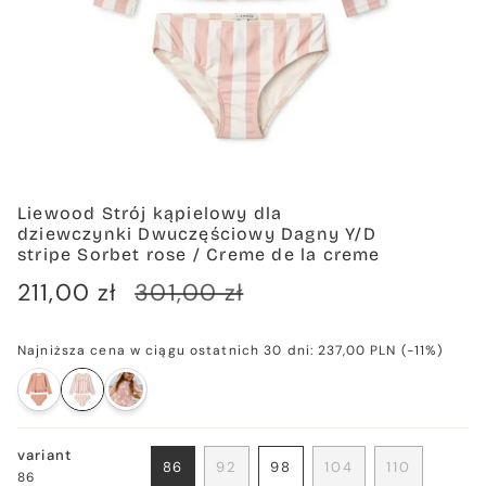
Liewood Strój kąpielowy dla
dziewczynki Dwuczęściowy Dagny Y/D
stripe Sorbet rose / Creme de la creme
Cena
211,00 zł
Cena
301,00 zł
sprzedaży
regularna
Najniższa cena w ciągu ostatnich 30 dni:
237,00 PLN
(-11%)
variant
86
92
98
104
110
86
WARIANT
WARIANT
WARIANT
WARIANT
WARIANT