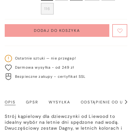
WYPRZEDANY
WYPRZEDANY
WYPRZEDANY
WYPRZEDANY
WYPRZED
116
LUB
LUB
LUB
LUB
LUB
WARIANT
NIEDOSTĘPNY
NIEDOSTĘPNY
NIEDOSTĘPNY
NIEDOSTĘPNY
NIEDOSTĘ
WYPRZEDANY
LUB
NIEDOSTĘPNY
DODAJ DO KOSZYKA
Ostatnie sztuki — nie przegap!
Darmowa wysyłka - od 249 zł
Bezpieczne zakupy - certyfikat SSL
OPIS
GPSR
WYSYŁKA
ODSTĄPIENIE OD UM
Poka
wszy
Strój kąpielowy dla dziewczynki od Liewood to
idealny wybór na letnie dni spędzone nad wodą.
Dwuczęściowy zestaw Dagny, w letnich kolorach i