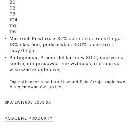
86
92
98
104
110
116
Materiał:
Powłoka z 82% poliestru z recyklingu i
18% elastanu, podszewka z 100% poliestru z
recyklingu
Pielęgnacja:
Pranie delikatne w 30`C, suszyć na
sucho, nie prasować, nie wybielać, nie suszyć
w suszarce bębnowej
Tags:
Akcesoria na lato
Liewood
Sale
Stroje kąpielowe
dla niemowlaków i dzieci
SKU: LW19668 2053 86
PODOBNE PRODUKTY