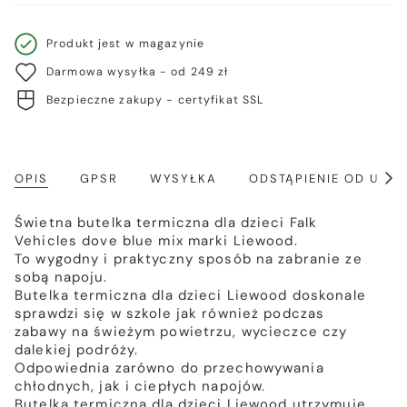
Produkt jest w magazynie
Darmowa wysyłka - od 249 zł
Bezpieczne zakupy - certyfikat SSL
OPIS
GPSR
WYSYŁKA
ODSTĄPIENIE OD UM
Poka
wszy
Świetna butelka termiczna dla dzieci Falk
Vehicles dove blue mix marki Liewood.
To wygodny i praktyczny sposób na zabranie ze
sobą napoju.
Butelka termiczna dla dzieci Liewood doskonale
sprawdzi się w szkole jak również podczas
zabawy na świeżym powietrzu, wycieczce czy
dalekiej podróży.
Odpowiednia zarówno do przechowywania
chłodnych, jak i ciepłych napojów.
Butelka termiczna dla dzieci Liewood utrzymuje