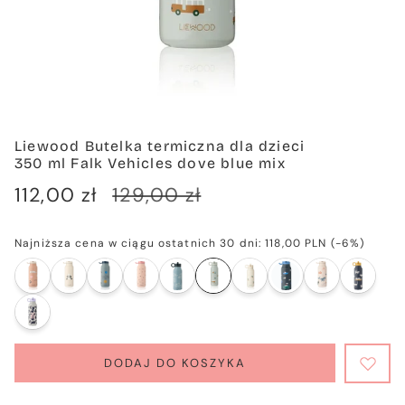
Liewood Butelka termiczna dla dzieci
350 ml Falk Vehicles dove blue mix
Cena
112,00 zł
Cena
129,00 zł
sprzedaży
regularna
Najniższa cena w ciągu ostatnich 30 dni:
118,00 PLN
(-6%)
DODAJ DO KOSZYKA