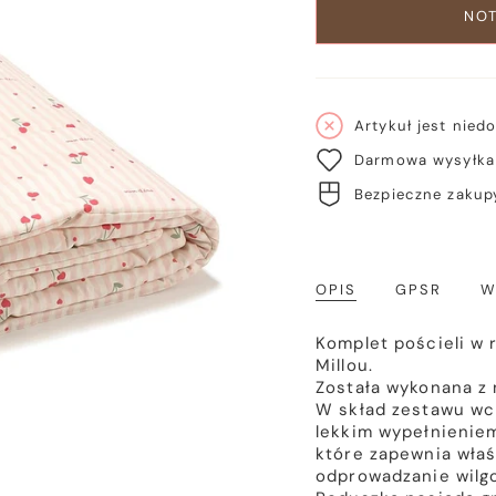
NOT
Artykuł jest nied
Darmowa wysyłka 
Bezpieczne zakupy
OPIS
GPSR
W
Komplet pościeli w
Millou.
Została wykonana z 
W skład zestawu wc
lekkim wypełnieniem
które zapewnia właś
odprowadzanie wilgo