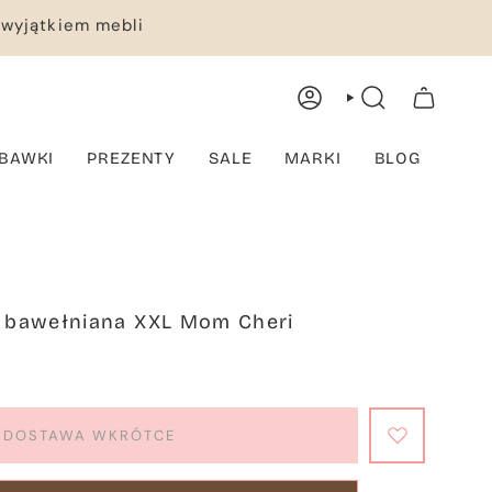
 wyjątkiem mebli
KONTO
WYSZUKIWANIE
TWÓJ KOSZYK
BAWKI
PREZENTY
SALE
MARKI
BLOG
el bawełniana XXL Mom Cheri
DOSTAWA WKRÓTCE