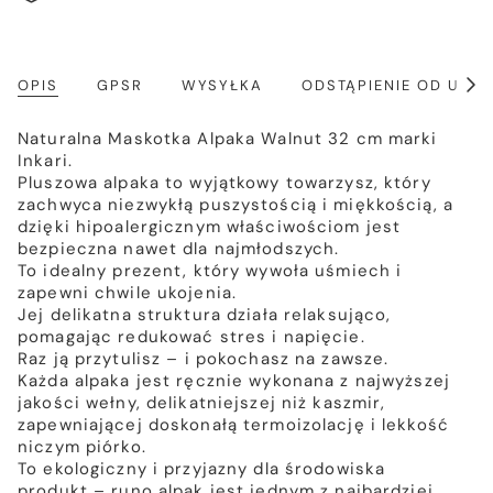
OPIS
GPSR
WYSYŁKA
ODSTĄPIENIE OD UM
Poka
wszy
Naturalna Maskotka Alpaka Walnut 32 cm marki
Inkari.
Pluszowa alpaka to wyjątkowy towarzysz, który
zachwyca niezwykłą puszystością i miękkością, a
dzięki hipoalergicznym właściwościom jest
bezpieczna nawet dla najmłodszych.
To idealny prezent, który wywoła uśmiech i
zapewni chwile ukojenia.
Jej delikatna struktura działa relaksująco,
pomagając redukować stres i napięcie.
Raz ją przytulisz – i pokochasz na zawsze.
Każda alpaka jest ręcznie wykonana z najwyższej
jakości wełny, delikatniejszej niż kaszmir,
zapewniającej doskonałą termoizolację i lekkość
niczym piórko.
To ekologiczny i przyjazny dla środowiska
produkt – runo alpak jest jednym z najbardziej