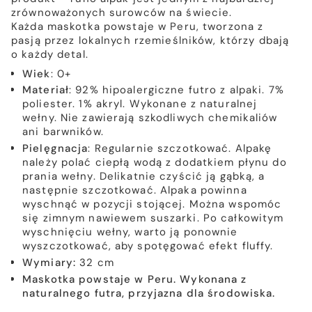
zrównoważonych surowców na świecie.
Każda maskotka powstaje w Peru, tworzona z
pasją przez lokalnych rzemieślników, którzy dbają
o każdy detal.
Wiek
: 0+
Materiał
: 92% hipoalergiczne futro z alpaki. 7%
poliester. 1% akryl. Wykonane z naturalnej
wełny. Nie zawierają szkodliwych chemikaliów
ani barwników.
Pielęgnacja
: Regularnie szczotkować. Alpakę
należy polać ciepłą wodą z dodatkiem płynu do
prania wełny. Delikatnie czyścić ją gąbką, a
następnie szczotkować. Alpaka powinna
wyschnąć w pozycji stojącej. Można wspomóc
się zimnym nawiewem suszarki. Po całkowitym
wyschnięciu wełny, warto ją ponownie
wyszczotkować, aby spotęgować efekt fluffy.
Wymiary:
32 cm
Maskotka powstaje w Peru.
Wykonana z
naturalnego futra, przyjazna dla środowiska.