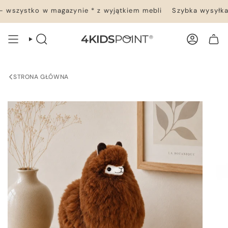
Przejdź
wszystko w magazynie * z wyjątkiem mebli
Szybka wysyłka 2
do
treści
WYSZUKIWANIE
KONTO
TWÓJ KOSZYK
STRONA GŁÓWNA