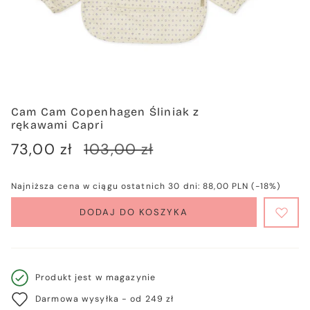
Cam Cam Copenhagen Śliniak z
rękawami Capri
Cena
73,00 zł
Cena
103,00 zł
sprzedaży
regularna
Najniższa cena w ciągu ostatnich 30 dni:
88,00 PLN
(-18%)
DODAJ DO KOSZYKA
Produkt jest w magazynie
Darmowa wysyłka - od 249 zł