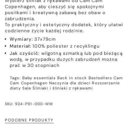
Wybierz śliniak z rękawami od Cam Cam
Copenhagen, aby cieszyć się spokojnymi
posiłkami i kreatywną zabawą bez obaw o
zabrudzenia.
To praktyczny i estetyczny dodatek, który ułatwi
codzienne życie każdej rodzinie.
Wymiary:
37x79cm
Materiał:
100% poliester z recyklingu
Jak czyścić:
wilgotną szmatką lub pod bieżącą
wodą, w przypadku dużych zabrudzeń można
prać w 30 stopniach
Tags:
Baby essentials
Back in stock
Bestsellers
Cam
Cam Copenhagen
Naczynia dla dzieci
Rozszerzanie
diety
Sale
Śliniaki i śliniaki z rękawami
SKU: 924-P91-000-WW
PODOBNE PRODUKTY