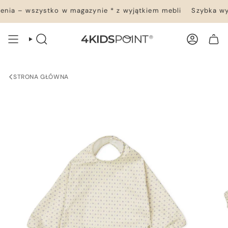
Przejdź
ia – wszystko w magazynie * z wyjątkiem mebli
Szybka wys
do
treści
WYSZUKIWANIE
KONTO
TWÓJ KOSZYK
STRONA GŁÓWNA