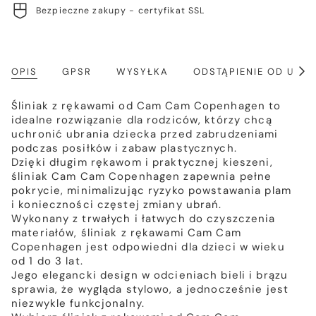
Bezpieczne zakupy - certyfikat SSL
OPIS
GPSR
WYSYŁKA
ODSTĄPIENIE OD UM
Poka
wszy
Śliniak z rękawami od Cam Cam Copenhagen to
idealne rozwiązanie dla rodziców, którzy chcą
uchronić ubrania dziecka przed zabrudzeniami
podczas posiłków i zabaw plastycznych.
Dzięki długim rękawom i praktycznej kieszeni,
śliniak Cam Cam Copenhagen zapewnia pełne
pokrycie, minimalizując ryzyko powstawania plam
i konieczności częstej zmiany ubrań.
Wykonany z trwałych i łatwych do czyszczenia
materiałów, śliniak z rękawami Cam Cam
Copenhagen jest odpowiedni dla dzieci w wieku
od 1 do 3 lat.
Jego elegancki design w odcieniach bieli i brązu
sprawia, że wygląda stylowo, a jednocześnie jest
niezwykle funkcjonalny.