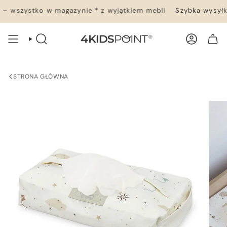
Przejdź
– wszystko w magazynie * z wyjątkiem mebli
Szybka wysyłka
do
treści
WYSZUKIWANIE
KONTO
TWÓJ KOSZYK
STRONA GŁÓWNA