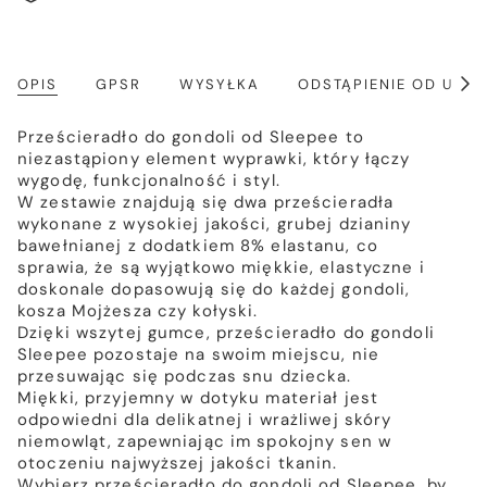
OPIS
GPSR
WYSYŁKA
ODSTĄPIENIE OD UM
Poka
wszy
Prześcieradło do gondoli od Sleepee to
niezastąpiony element wyprawki, który łączy
wygodę, funkcjonalność i styl.
W zestawie znajdują się dwa prześcieradła
wykonane z wysokiej jakości, grubej dzianiny
bawełnianej z dodatkiem 8% elastanu, co
sprawia, że są wyjątkowo miękkie, elastyczne i
doskonale dopasowują się do każdej gondoli,
kosza Mojżesza czy kołyski.
Dzięki wszytej gumce, prześcieradło do gondoli
Sleepee pozostaje na swoim miejscu, nie
przesuwając się podczas snu dziecka.
Miękki, przyjemny w dotyku materiał jest
odpowiedni dla delikatnej i wrażliwej skóry
niemowląt, zapewniając im spokojny sen w
otoczeniu najwyższej jakości tkanin.
Wybierz prześcieradło do gondoli od Sleepee, by