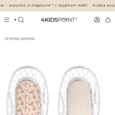
Przejdź
 – wszystko w magazynie * z wyjątkiem mebli
Szybka wysył
do
treści
WYSZUKIWANIE
KONTO
TWÓJ KOSZYK
STRONA GŁÓWNA