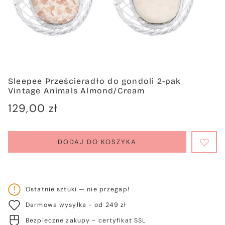
Sleepee Prześcieradło do gondoli 2-pak
Vintage Animals Almond/Cream
Cena
129,00 zł
regularna
DODAJ DO KOSZYKA
Ostatnie sztuki — nie przegap!
Darmowa wysyłka - od 249 zł
Bezpieczne zakupy - certyfikat SSL