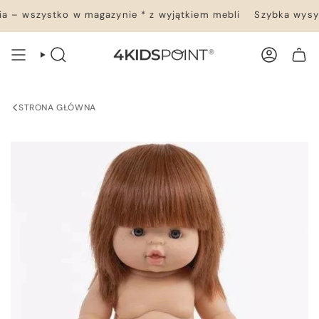
Przejdź
 – wszystko w magazynie * z wyjątkiem mebli
Szybka wysyłk
do
treści
WYSZUKIWANIE
KONTO
TWÓJ KOSZYK
STRONA GŁÓWNA