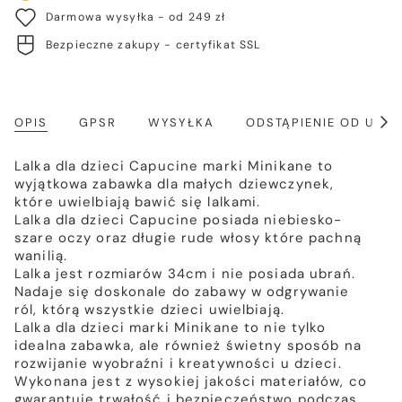
Darmowa wysyłka - od 249 zł
Bezpieczne zakupy - certyfikat SSL
OPIS
GPSR
WYSYŁKA
ODSTĄPIENIE OD UM
Poka
wszy
Lalka dla dzieci Capucine marki Minikane to
wyjątkowa zabawka dla małych dziewczynek,
które uwielbiają bawić się lalkami.
Lalka dla dzieci
Capucine
posiada niebiesko-
szare oczy oraz długie rude włosy które pachną
wanilią.
Lalka jest rozmiarów 34cm i nie posiada ubrań.
Nadaje się doskonale do zabawy w odgrywanie
ról, którą wszystkie dzieci uwielbiają.
Lalka dla dzieci marki Minikane to nie tylko
idealna zabawka, ale również świetny sposób na
rozwijanie wyobraźni i kreatywności u dzieci.
Wykonana jest z wysokiej jakości materiałów, co
gwarantuje trwałość i bezpieczeństwo podczas