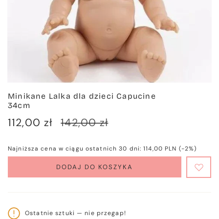
Minikane Lalka dla dzieci Capucine
34cm
Cena
112,00 zł
Cena
142,00 zł
sprzedaży
regularna
Najniższa cena w ciągu ostatnich 30 dni:
114,00 PLN
(-2%)
DODAJ DO KOSZYKA
Ostatnie sztuki — nie przegap!