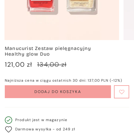
Manucurist Zestaw pielęgnacyjny
Healthy glow Duo
Cena
121,00 zł
Cena
134,00 zł
sprzedaży
regularna
Najniższa cena w ciągu ostatnich 30 dni:
137,00 PLN
(-12%)
DODAJ DO KOSZYKA
Produkt jest w magazynie
Darmowa wysyłka - od 249 zł