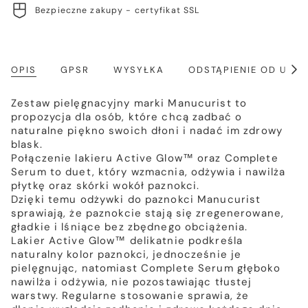
Bezpieczne zakupy - certyfikat SSL
OPIS
GPSR
WYSYŁKA
ODSTĄPIENIE OD UM
Poka
wszy
Zestaw pielęgnacyjny marki Manucurist to
propozycja dla osób, które chcą zadbać o
naturalne piękno swoich dłoni i nadać im zdrowy
blask.
Połączenie lakieru Active Glow™ oraz Complete
Serum to duet, który wzmacnia, odżywia i nawilża
płytkę oraz skórki wokół paznokci.
Dzięki temu odżywki do paznokci Manucurist
sprawiają, że paznokcie stają się zregenerowane,
gładkie i lśniące bez zbędnego obciążenia.
Lakier Active Glow™ delikatnie podkreśla
naturalny kolor paznokci, jednocześnie je
pielęgnując, natomiast Complete Serum głęboko
nawilża i odżywia, nie pozostawiając tłustej
warstwy. Regularne stosowanie sprawia, że