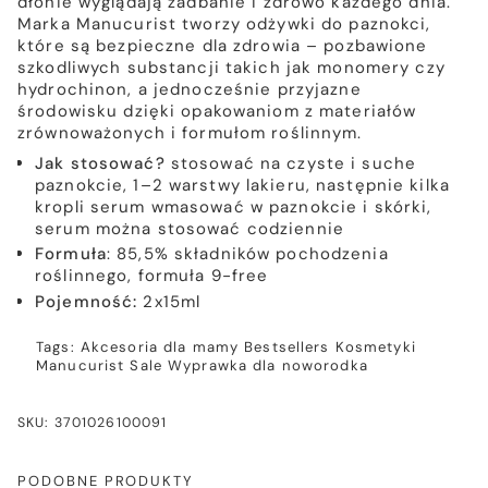
dłonie wyglądają zadbanie i zdrowo każdego dnia.
Marka Manucurist tworzy odżywki do paznokci,
które są bezpieczne dla zdrowia – pozbawione
szkodliwych substancji takich jak monomery czy
hydrochinon, a jednocześnie przyjazne
środowisku dzięki opakowaniom z materiałów
zrównoważonych i formułom roślinnym.
Jak stosować?
stosować na czyste i suche
paznokcie, 1–2 warstwy lakieru, następnie kilka
kropli serum wmasować w paznokcie i skórki,
serum można stosować codziennie
Formuła
: 85,5% składników pochodzenia
roślinnego, formuła 9-free
Pojemność:
2x15ml
Tags:
Akcesoria dla mamy
Bestsellers
Kosmetyki
Manucurist
Sale
Wyprawka dla noworodka
SKU: 3701026100091
PODOBNE PRODUKTY