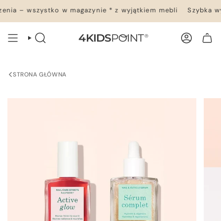
Przejdź
nia – wszystko w magazynie * z wyjątkiem mebli
Szybka wys
do
treści
WYSZUKIWANIE
KONTO
TWÓJ KOSZYK
STRONA GŁÓWNA