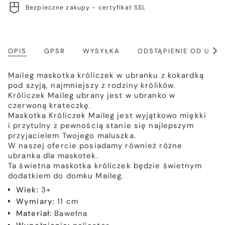
Bezpieczne zakupy - certyfikat SSL
OPIS
GPSR
WYSYŁKA
ODSTĄPIENIE OD UM
Poka
wszy
Maileg maskotka króliczek w ubranku z kokardką
pod szyją, najmniejszy z rodziny królików.
Króliczek Maileg ubrany jest w ubranko w
czerwoną krateczkę.
Maskotka Króliczek Maileg jest wyjątkowo miękki
i przytulny z pewnością stanie się najlepszym
przyjacielem Twojego maluszka.
W naszej ofercie posiadamy również różne
ubranka dla maskotek.
Ta świetna maskotka króliczek będzie świetnym
dodatkiem do domku Maileg.
Wiek:
3+
Wymiary:
11 cm
Materiał:
Bawełna