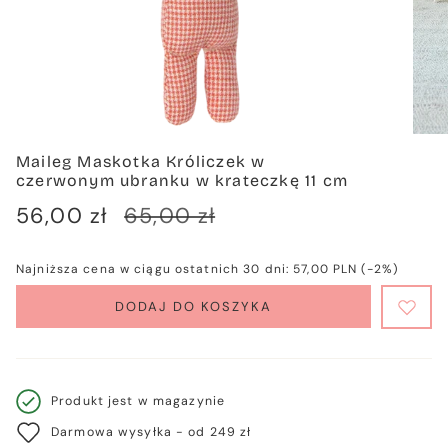
Maileg Maskotka Króliczek w
czerwonym ubranku w krateczkę 11 cm
Cena
56,00 zł
Cena
65,00 zł
sprzedaży
regularna
Najniższa cena w ciągu ostatnich 30 dni:
57,00 PLN
(-2%)
DODAJ DO KOSZYKA
Produkt jest w magazynie
Darmowa wysyłka - od 249 zł