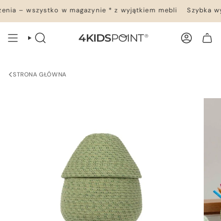
Przejdź
nia – wszystko w magazynie * z wyjątkiem mebli
Szybka wys
do
treści
WYSZUKIWANIE
KONTO
TWÓJ KOSZYK
STRONA GŁÓWNA