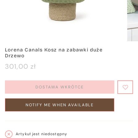
Lorena Canals Kosz na zabawki duże
Drzewo
Cena
301,00 zł
regularna
DOSTAWA WKRÓTCE
NOTIFY ME WHEN AVAILABLE
Artykuł jest niedostępny