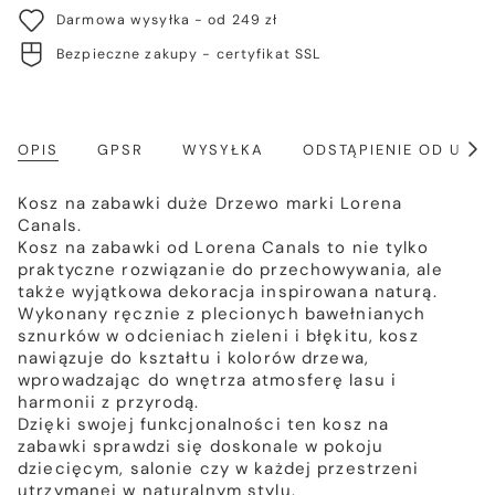
Darmowa wysyłka - od 249 zł
Bezpieczne zakupy - certyfikat SSL
OPIS
GPSR
WYSYŁKA
ODSTĄPIENIE OD UM
Poka
wszy
Kosz na zabawki duże Drzewo marki Lorena
Canals.
Kosz na zabawki od Lorena Canals to nie tylko
praktyczne rozwiązanie do przechowywania, ale
także wyjątkowa dekoracja inspirowana naturą.
Wykonany ręcznie z plecionych bawełnianych
sznurków w odcieniach zieleni i błękitu, kosz
nawiązuje do kształtu i kolorów drzewa,
wprowadzając do wnętrza atmosferę lasu i
harmonii z przyrodą.
Dzięki swojej funkcjonalności ten kosz na
zabawki sprawdzi się doskonale w pokoju
dziecięcym, salonie czy w każdej przestrzeni
utrzymanej w naturalnym stylu.