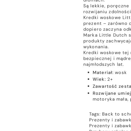
dłoniach.
Są lekkie, poręczne
rozwijaniu zdolnośc
Kredki woskowe Lit
prezent – zarówno dl
dopiero zaczyna odk
Marka Little Dutch s
produkty zachwycają
wykonania.
Kredki woskowe tej 
bezpiecznej i mądre
najmłodszych lat.
Materiał:
wosk
Wiek:
2+
Zawartość zest
Rozwijane umie
motoryka mała,
Tags:
Back to sch
Prezenty i zabawki
Prezenty i zabawki