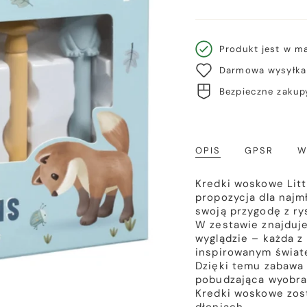
Produkt jest w m
Darmowa wysyłka 
Bezpieczne zakupy
OPIS
GPSR
W
Kredki woskowe Littl
propozycja dla najm
swoją przygodę z r
W zestawie znajduj
wyglądzie – każda z
inspirowanym świat
Dzięki temu zabawa 
pobudzająca wyobra
Kredki woskowe zos