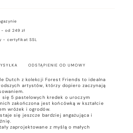
agazynie
- od 249 zł
 - certyfikat SSL
YSYŁKA
ODSTĄPIENIE OD UMOWY
e Dutch z kolekcji Forest Friends to idealna
łodszych artystów, którzy dopiero zaczynają
ysowaniem.
e się 5 pastelowych kredek o uroczym
 nich zakończona jest końcówką w kształcie
em wróżek i ogrodów.
staje się jeszcze bardziej angażująca i
źnię.
tały zaprojektowane z myślą o małych