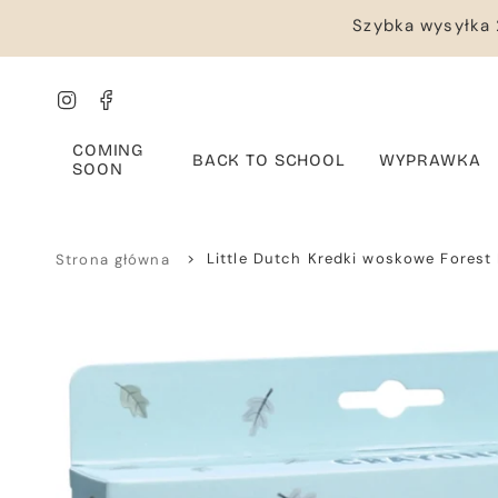
Przejdź
Szybka wysyłka 
do
treści
Instagram
Facebook
COMING
BACK TO SCHOOL
WYPRAWKA
SOON
>
Little Dutch Kredki woskowe Forest 
Strona główna