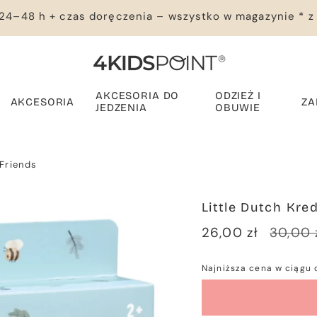
24–48 h + czas doręczenia – wszystko w magazynie * z
AKCESORIA DO
ODZIEŻ I
AKCESORIA
ZA
JEDZENIA
OBUWIE
Friends
Little Dutch Kre
Cena
26,00 zł
Cena
30,00 
sprzedaży
regula
Najniższa cena w ciągu 