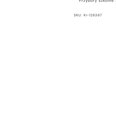
Przybory szkolne
SKU: KI-126367