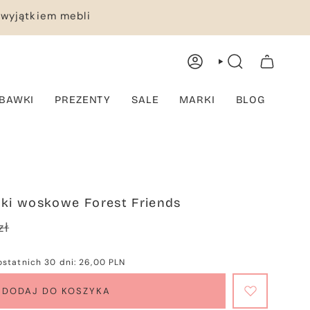
 wyjątkiem mebli
KONTO
WYSZUKIWANIE
TWÓJ KOSZYK
BAWKI
PREZENTY
SALE
MARKI
BLOG
dki woskowe Forest Friends
zł
rna
ostatnich 30 dni:
26,00 PLN
DODAJ DO KOSZYKA