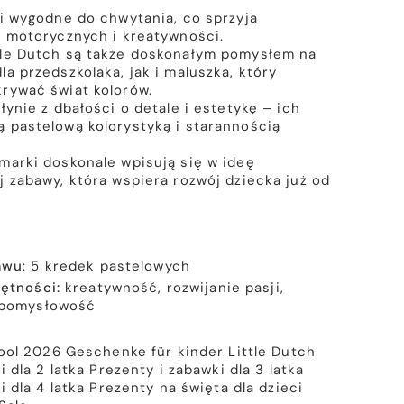
 i wygodne do chwytania, co sprzyja
i motorycznych i kreatywności.
tle Dutch są także doskonałym pomysłem na
a przedszkolaka, jak i maluszka, który
rywać świat kolorów.
łynie z dbałości o detale i estetykę – ich
 pastelową kolorystyką i starannością
marki doskonale wpisują się w ideę
j zabawy, która wspiera rozwój dziecka już od
awu
: 5 kredek pastelowych
jętności:
kreatywność, rozwijanie pasji,
 pomysłowość
ool 2026
Geschenke für kinder
Little Dutch
 dla 2 latka
Prezenty i zabawki dla 3 latka
 dla 4 latka
Prezenty na święta dla dzieci