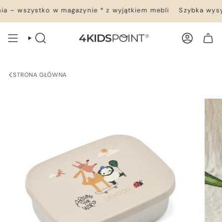
Przejdź
 – wszystko w magazynie * z wyjątkiem mebli
Szybka wysył
do
treści
WYSZUKIWANIE
KONTO
TWÓJ KOSZYK
STRONA GŁÓWNA