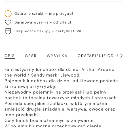
Ostatnie sztuki — nie przegap!
Darmowa wysyłka - od 249 zł
Bezpieczne zakupy - certyfikat SSL
OPIS
GPSR
WYSYŁKA
ODSTĄPIENIE OD UM
Poka
wszy
Fantastyczny lunchbox dla dzieci Arthur Around
the world / Sandy marki Liewood.
Pojemnik lunchbox dla dzieci od Liewood posiada
silikonową przykrywkę.
Niezawodny pojemnik na przekąski lub pełny
posiłek to idealny towarzysz młodych i starszych.
Posiada specjalne szufladki, w którym można
zmieścić drugie śniadanie, warzywa, owoce oraz
inne przekąski.
Cały lunch box można myć w zmywarce.
W pojemniku można przechowywać ciepłe