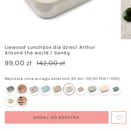
Liewood Lunchbox dla dzieci Arthur
Around the world / Sandy
Cena
99,00 zł
Cena
142,00 zł
sprzedaży
regularna
Najniższa cena w ciągu ostatnich 30 dni:
110,00 PLN
(-10%)
DODAJ DO KOSZYKA