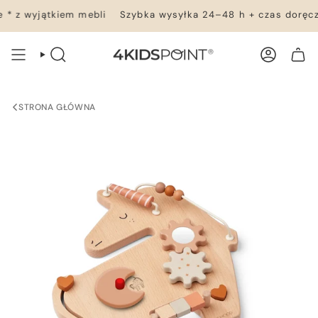
Przejdź
 z wyjątkiem mebli
Szybka wysyłka 24–48 h + czas doręcze
do
treści
WYSZUKIWANIE
KONTO
TWÓJ KOSZYK
STRONA GŁÓWNA