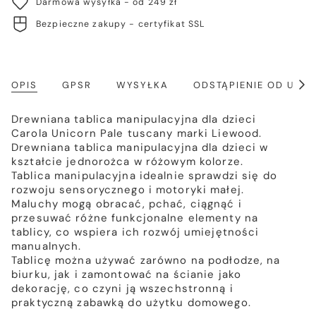
Darmowa wysyłka - od 249 zł
Bezpieczne zakupy - certyfikat SSL
OPIS
GPSR
WYSYŁKA
ODSTĄPIENIE OD UM
Poka
wszy
Drewniana tablica manipulacyjna dla dzieci
Carola Unicorn Pale tuscany marki Liewood.
Drewniana tablica manipulacyjna dla dzieci w
kształcie jednorożca w różowym kolorze.
Tablica manipulacyjna idealnie sprawdzi się do
rozwoju sensorycznego i motoryki małej.
Maluchy mogą obracać, pchać, ciągnąć i
przesuwać różne funkcjonalne elementy na
tablicy, co wspiera ich rozwój umiejętności
manualnych.
Tablicę można używać zarówno na podłodze, na
biurku, jak i zamontować na ścianie jako
dekorację, co czyni ją wszechstronną i
praktyczną zabawką do użytku domowego.