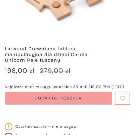
Liewood Drewniana tablica
manipulacyjna dla dzieci Carola
Unicorn Pale tuscany
Cena
198,00 zł
Cena
279,00 zł
sprzedaży
regularna
Najniższa cena w ciągu ostatnich 30 dni:
219,00 PLN
(-10%)
DODAJ DO KOSZYKA
Ostatnie sztuki — nie przegap!