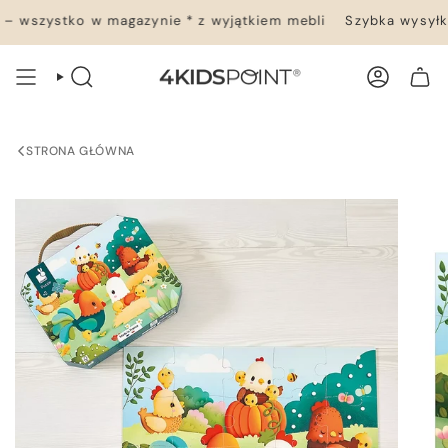
Przejdź
 wszystko w magazynie * z wyjątkiem mebli
Szybka wysyłka 
do
treści
WYSZUKIWANIE
KONTO
TWÓJ KOSZYK
STRONA GŁÓWNA