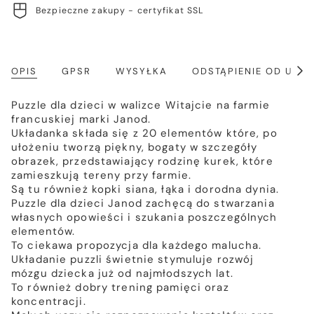
Bezpieczne zakupy - certyfikat SSL
OPIS
GPSR
WYSYŁKA
ODSTĄPIENIE OD UM
Poka
wszy
Puzzle dla dzieci w walizce Witajcie na farmie
francuskiej marki Janod.
Układanka składa się z 20 elementów które, po
ułożeniu tworzą piękny, bogaty w szczegóły
obrazek, przedstawiający rodzinę kurek, które
zamieszkują tereny przy farmie.
Są tu również kopki siana, łąka i dorodna dynia.
Puzzle dla dzieci Janod zachęcą do stwarzania
własnych opowieści i szukania poszczególnych
elementów.
To ciekawa propozycja dla każdego malucha.
Układanie puzzli świetnie stymuluje rozwój
mózgu dziecka już od najmłodszych lat.
To również dobry trening pamięci oraz
koncentracji.