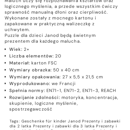
Maluch uczy się rozpoznawania kształtów oraz
logicznego myślenia, a przede wszystkim ćwiczy
sprawność manualną dłoni oraz cierpliwość.
Wykonane zostały z mocnego kartonu i
zapakowane w praktyczną walizeczkę z
uchwytem.
Puzzle dla dzieci Janod będą świetnym
prezentem dla każdego malucha.
Wiek:
2+
Liczba elementów:
20
Materiał:
karton FSC
Wymiary obrazka:
50 x 40 cm
Wymiary opakowania:
27 x 5,5 x 21,5 cm
Wyprodukowano:
we Francji
Spełnia normy:
EN71-1, EN71-2, EN71-3, REACH
Rozwijanie zdolności:
motoryka, koncentracja,
skupienie, logiczne myślenie,
spostrzegawczość
Tags:
Geschenke für kinder
Janod
Prezenty i zabawki
dla 2 latka
Prezenty i zabawki dla 3 latka
Prezenty i