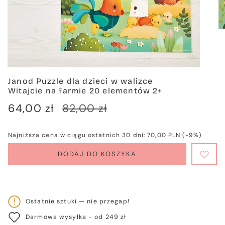
Janod Puzzle dla dzieci w walizce
Witajcie na farmie 20 elementów 2+
Cena
64,00 zł
Cena
82,00 zł
sprzedaży
regularna
Najniższa cena w ciągu ostatnich 30 dni:
70,00 PLN
(-9%)
DODAJ DO KOSZYKA
Ostatnie sztuki — nie przegap!
Darmowa wysyłka - od 249 zł