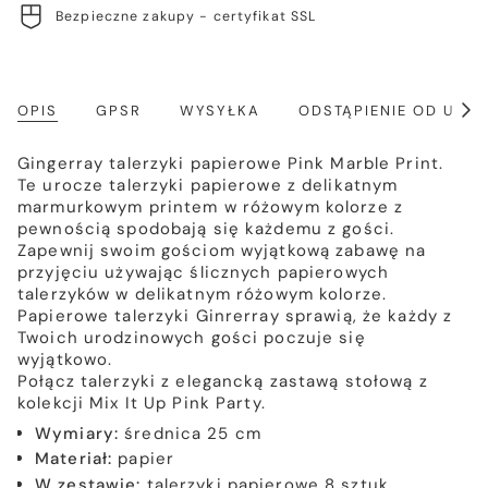
Bezpieczne zakupy - certyfikat SSL
OPIS
GPSR
WYSYŁKA
ODSTĄPIENIE OD UM
Poka
wszy
Gingerray talerzyki papierowe Pink Marble Print.
Te urocze talerzyki papierowe z delikatnym
marmurkowym printem w różowym kolorze z
pewnością spodobają się każdemu z gości.
Zapewnij swoim gościom wyjątkową zabawę na
przyjęciu używając ślicznych papierowych
talerzyków w delikatnym różowym kolorze.
Papierowe talerzyki Ginrerray sprawią, że każdy z
Twoich urodzinowych gości poczuje się
wyjątkowo.
Połącz talerzyki z elegancką zastawą stołową z
kolekcji Mix It Up Pink Party.
Wymiary:
średnica 25 cm
Materiał:
papier
W zestawie:
talerzyki papierowe 8 sztuk