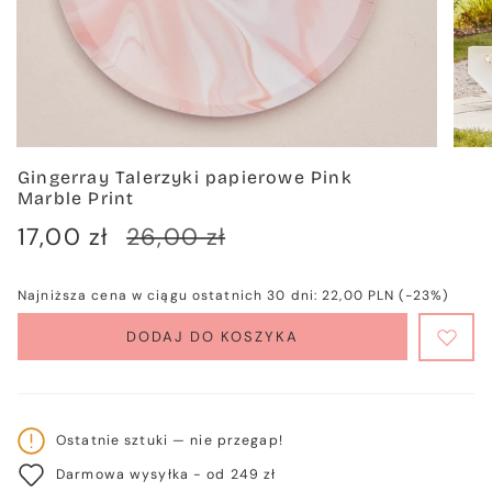
Gingerray Talerzyki papierowe Pink
Marble Print
Cena
17,00 zł
Cena
26,00 zł
sprzedaży
regularna
Najniższa cena w ciągu ostatnich 30 dni:
22,00 PLN
(-23%)
DODAJ DO KOSZYKA
Ostatnie sztuki — nie przegap!
Darmowa wysyłka - od 249 zł