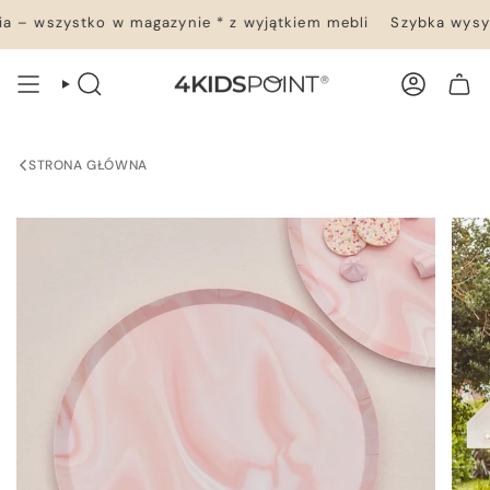
Przejdź
 – wszystko w magazynie * z wyjątkiem mebli
Szybka wysyłk
do
treści
WYSZUKIWANIE
KONTO
TWÓJ KOSZYK
STRONA GŁÓWNA