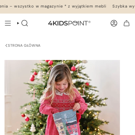
Przejdź
ia – wszystko w magazynie * z wyjątkiem mebli
Szybka wysy
do
treści
WYSZUKIWANIE
KONTO
TWÓJ KOSZYK
STRONA GŁÓWNA