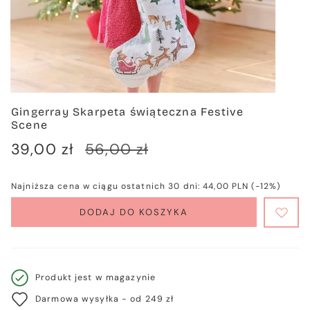
Gingerray Skarpeta świąteczna Festive
Scene
Cena
39,00 zł
Cena
56,00 zł
sprzedaży
regularna
Najniższa cena w ciągu ostatnich 30 dni:
44,00 PLN
(-12%)
DODAJ DO KOSZYKA
Produkt jest w magazynie
Darmowa wysyłka - od 249 zł