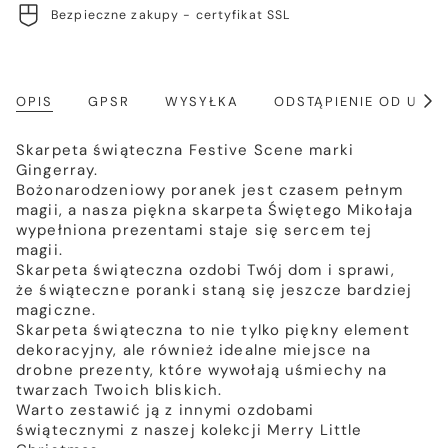
Bezpieczne zakupy - certyfikat SSL
OPIS
GPSR
WYSYŁKA
ODSTĄPIENIE OD UM
Poka
wszy
Skarpeta świąteczna Festive Scene marki
Gingerray.
Bożonarodzeniowy poranek jest czasem pełnym
magii, a nasza piękna skarpeta Świętego Mikołaja
wypełniona prezentami staje się sercem tej
magii.
Skarpeta świąteczna ozdobi Twój dom i sprawi,
że świąteczne poranki staną się jeszcze bardziej
magiczne.
Skarpeta świąteczna to nie tylko piękny element
dekoracyjny, ale również idealne miejsce na
drobne prezenty, które wywołają uśmiechy na
twarzach Twoich bliskich.
Warto zestawić ją z innymi ozdobami
świątecznymi z naszej kolekcji Merry Little