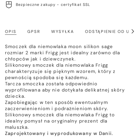
Bezpieczne zakupy - certyfikat SSL
OPIS
GPSR
WYSYŁKA
ODSTĄPIENIE OD UM
Poka
wszy
Smoczek dla niemowlaka moon silikon sage
rozmiar 2 marki Frigg jest idealny zarówno dla
chłopców jak i dziewczynek.
Silikonowy smoczek dla niemowlaka Frigg
charakteryzuje się pięknym wzorem, który z
pewnością spodoba się każdemu.
Tarcza smoczka została odpowiednio
wyprofilowana aby nie dotykała delikatnej skóry
dziecka.
Zapobiegając w ten sposób ewentualnym
zaczerwienieniom i podrażnieniom skóry.
Silikonowy smoczek dla niemowlaka Frigg to
idealny pomysł na oryginalny prezent dla
maluszka.
Zaprojektowany i wyprodukowany w Danii.