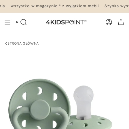
Przejdź
a – wszystko w magazynie * z wyjątkiem mebli
Szybka wysył
do
treści
WYSZUKIWANIE
KONTO
TWÓJ KOSZYK
STRONA GŁÓWNA