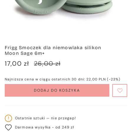
Frigg Smoczek dla niemowlaka silikon
Moon Sage 6m+
Cena
17,00 zł
Cena
26,00 zł
sprzedaży
regularna
Najniższa cena w ciągu ostatnich 30 dni:
22,00 PLN
(-23%)
DODAJ DO KOSZYKA
Ostatnie sztuki — nie przegap!
Darmowa wysyłka - od 249 zł