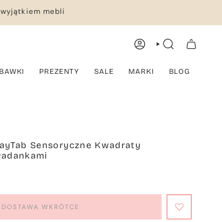
 wyjątkiem mebli
KONTO
WYSZUKIWANIE
TWÓJ KOSZYK
BAWKI
PREZENTY
SALE
MARKI
BLOG
PlayTab Sensoryczne Kwadraty
kładankami
DOSTAWA WKRÓTCE