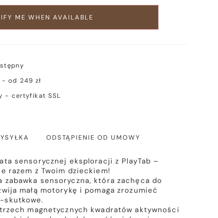
IFY ME WHEN AVAILABLE
ostępny
- od 249 zł
 - certyfikat SSL
YSYŁKA
ODSTĄPIENIE OD UMOWY
ata sensorycznej eksploracji z PlayTab –
ie razem z Twoim dzieckiem!
a zabawka sensoryczna, która zachęca do
zwija małą motorykę i pomaga zrozumieć
-skutkowe.
z trzech magnetycznych kwadratów aktywności