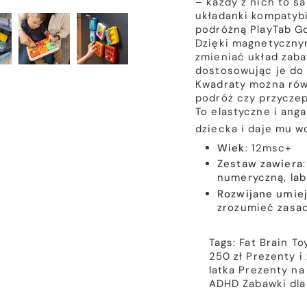
– każdy z nich to s
układanki kompatybi
podróżną PlayTab Go
Dzięki magnetyczn
zmieniać układ zaba
dostosowując je do
Kwadraty można równ
podróż czy przyczep
To elastyczne i ang
dziecka i daje mu w
Wiek
: 12msc+
Zestaw zawiera
numeryczną, lab
Rozwijane umiej
zrozumieć zasa
Tags:
Fat Brain To
250 zł
Prezenty i 
latka
Prezenty na 
ADHD
Zabawki dl