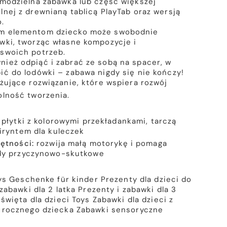
amodzielna zabawka lub część większej
lnej z drewnianą tablicą PlayTab oraz wersją
.
ym elementom dziecko może swobodnie
wki, tworząc własne kompozycje i
 swoich potrzeb.
ież odpiąć i zabrać ze sobą na spacer, w
ić do lodówki – zabawa nigdy się nie kończy!
ażujące rozwiązanie, które wspiera rozwój
olność tworzenia.
: płytki z
kolorowymi przekładankami,
tarczą
iryntem dla kuleczek
ętności:
rozwija małą motorykę i pomaga
dy przyczynowo-skutkowe
ys
Geschenke für kinder
Prezenty dla dzieci do
zabawki dla 2 latka
Prezenty i zabawki dla 3
święta dla dzieci
Toys
Zabawki dla dzieci z
a rocznego dziecka
Zabawki sensoryczne