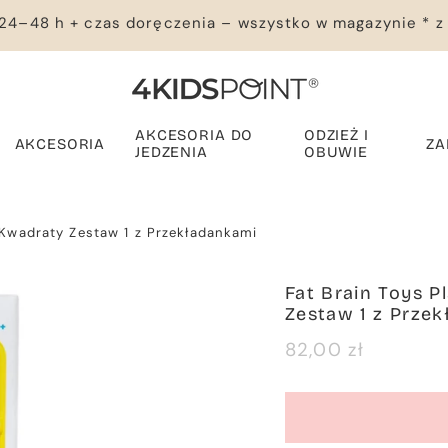
24–48 h + czas doręczenia – wszystko w magazynie * z
AKCESORIA DO
ODZIEŻ I
AKCESORIA
ZA
JEDZENIA
OBUWIE
 Kwadraty Zestaw 1 z Przekładankami
Fat Brain Toys 
Zestaw 1 z Prze
Cena
82,00 zł
regularna