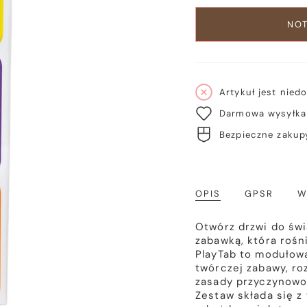
NOT
Artykuł jest nied
Darmowa wysyłka 
Bezpieczne zakupy
OPIS
GPSR
W
Otwórz drzwi do świ
zabawką, która rośn
PlayTab to modułow
twórczej zabawy, ro
zasady przyczynowo
Zestaw składa się 