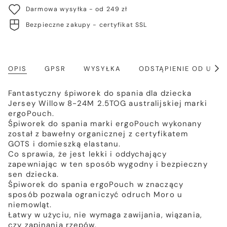
Darmowa wysyłka - od 249 zł
Bezpieczne zakupy - certyfikat SSL
OPIS
GPSR
WYSYŁKA
ODSTĄPIENIE OD UM
Poka
wszy
Fantastyczny śpiworek do spania dla dziecka
Jersey Willow 8-24M 2.5TOG australijskiej marki
ergoPouch.
Śpiworek do spania marki ergoPouch wykonany
został z bawełny organicznej z certyfikatem
GOTS i domieszką elastanu.
Co sprawia, że jest lekki i oddychający
zapewniając w ten sposób wygodny i bezpieczny
sen dziecka.
Śpiworek do spania ergoPouch w znaczący
sposób pozwala ograniczyć odruch Moro u
niemowląt.
Łatwy w użyciu, nie wymaga zawijania, wiązania,
czy zapinania rzepów.