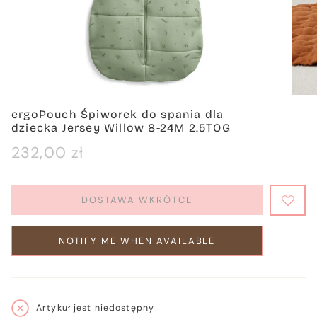
ergoPouch Śpiworek do spania dla
dziecka Jersey Willow 8-24M 2.5TOG
Cena
232,00 zł
regularna
DOSTAWA WKRÓTCE
NOTIFY ME WHEN AVAILABLE
Artykuł jest niedostępny