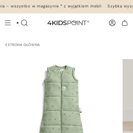
Przejdź
 – wszystko w magazynie * z wyjątkiem mebli
Szybka wysył
do
treści
WYSZUKIWANIE
KONTO
TWÓJ KOSZYK
STRONA GŁÓWNA