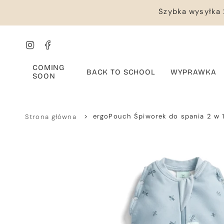
Przejdź
Szybka wysyłka 
do
treści
Instagram
Facebook
COMING
BACK TO SCHOOL
WYPRAWKA
SOON
>
ergoPouch Śpiworek do spania 2 w 1
Strona główna