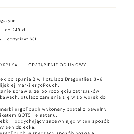
agazynie
- od 249 zł
 - certyfikat SSL
YSYŁKA
ODSTĄPIENIE OD UMOWY
ek do spania 2 w 1 otulacz Dragonflies 3-6
lijskiej marki ergoPouch.
anie sprawia, że po rozpięciu zatrzasków
kawach, otulacz zamienia się w śpiworek do
 marki ergoPouch wykonany został z bawełny
fikatem GOTS i elastanu.
 lekki i oddychający zapewniając w ten sposób
y sen dziecka.
 ergoPouch w znaczący sposób pozwala