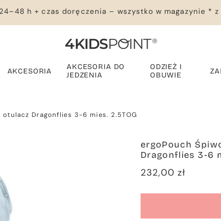
24–48 h + czas doręczenia – wszystko w magazynie * z
AKCESORIA DO
ODZIEŻ I
AKCESORIA
ZA
JEDZENIA
OBUWIE
 otulacz Dragonflies 3-6 mies. 2.5TOG
ergoPouch Śpiwo
Dragonflies 3-6 
Cena
232,00 zł
regularna