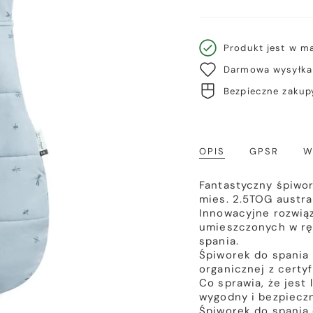
Produkt jest w m
Darmowa wysyłka 
Bezpieczne zakupy
OPIS
GPSR
W
Fantastyczny śpiwor
mies. 2.5TOG austra
Innowacyjne rozwiąz
umieszczonych w rę
spania.
Śpiworek do spania
organicznej z certy
Co sprawia, że jest
wygodny i bezpieczn
Śpiworek do spania