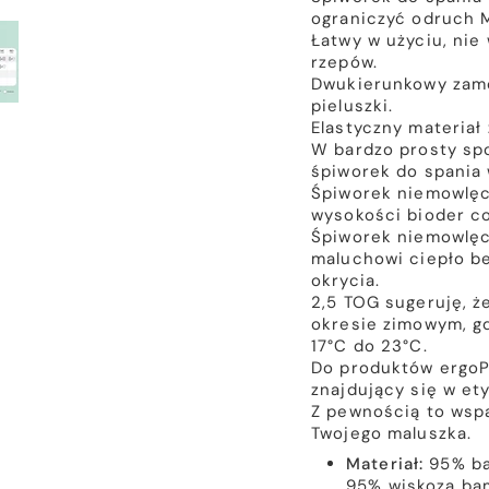
ograniczyć odruch 
Łatwy w użyciu, nie 
rzepów.
Dwukierunkowy zame
pieluszki.
Elastyczny materia
W bardzo prosty spo
śpiworek do spania 
Śpiworek niemowlęc
wysokości bioder co
Śpiworek niemowlę
maluchowi ciepło b
okrycia.
2,5 TOG sugeruję, ż
okresie zimowym, g
17°C do 23°C.
Do produktów ergoP
znajdujący się w ety
Z pewnością to wspa
Twojego maluszka.
Materiał:
95% ba
95% wiskoza ba