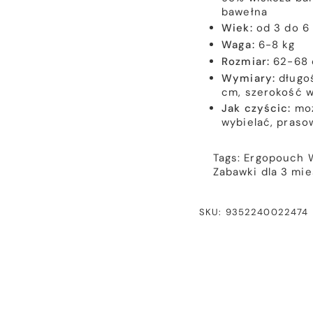
bawełna
Wiek:
od 3 do 6
Waga:
6-8 kg
Rozmiar:
62-68
Wymiary:
długoś
cm, szerokość 
Jak czyścic:
moż
wybielać, praso
Tags:
Ergopouch
Zabawki dla 3 mi
SKU: 9352240022474