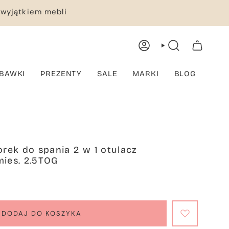
 wyjątkiem mebli
KONTO
WYSZUKIWANIE
TWÓJ KOSZYK
BAWKI
PREZENTY
SALE
MARKI
BLOG
rek do spania 2 w 1 otulacz
mies. 2.5TOG
DODAJ DO KOSZYKA