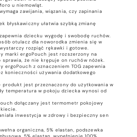
Moro u niemowląt.
wymaga zawijania, wiązania, czy zapinania
k błyskawiczny ułatwia szybką zmianę
ł zapewnia dziecku wygodę i swobodę ruchów.
sób otulacz dla noworodka zmienia się w
wystarczy rozpiąć rękawki i gotowe.
y marki ergoPouch jest rozszerzony na
 sprawia, że nie krępuje on ruchów nóżek.
cy ergoPouch z oznaczeniem TOG zapewnia
ez konieczności używania dodatkowego
e produkt jest przeznaczony do użytkowania w
dy temperatura w pokoju dziecka wynosi od
ouch dołączany jest termometr pokojowy
kiecie.
niała inwestycja w zdrowy i bezpieczny sen
wełna organiczna, 5% elastan, podszewka
mbusowa, 5% elastan, wypełnienie 100%