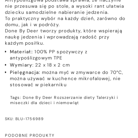
Antypoślizgowa podstawa sprawia, że naczynie
nie przesuwa się po stole, a wysoki rant ułatwia
dziecku samodzielne nabieranie jedzenia.
To praktyczny wybór na każdy dzień, zarówno do
domu, jak i w podróży.
Done By Deer tworzy produkty, które wspierają
naukę jedzenia i wprowadzają radość przy
każdym posiłku.
Materiał:
: 100% PP spożywczy z
antypoślizgowym TPE
Wymiary
: 22 x 18 x 2 cm
Pielęgnacja:
można myć w zmywarce do 70°C,
można używać w kuchence mikrofalowej, nie
stosować w piekarniku
Tags:
Done By Deer
Rozszerzanie diety
Talerzyki i
miseczki dla dzieci i niemowląt
SKU: BLU-1756989
PODOBNE PRODUKTY