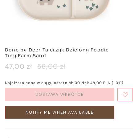
Done by Deer Talerzyk Dzielony Foodie
Tiny Farm Sand
Cena
47,00 zł
Cena
56,00 zł
sprzedaży
regularna
Najniższa cena w ciągu ostatnich 30 dni:
48,00 PLN
(-3%)
DOSTAWA WKRÓTCE
NOTIFY ME WHEN AVAILABLE