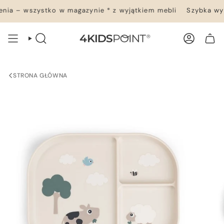
Przejdź
ia – wszystko w magazynie * z wyjątkiem mebli
Szybka wysy
do
treści
WYSZUKIWANIE
KONTO
TWÓJ KOSZYK
STRONA GŁÓWNA