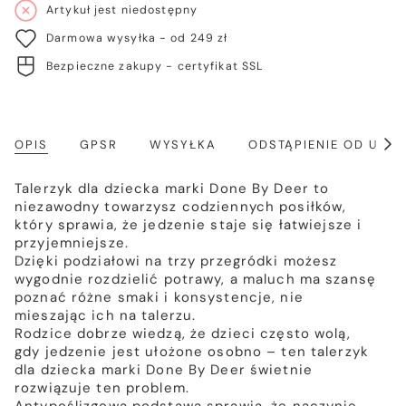
Artykuł jest niedostępny
Darmowa wysyłka - od 249 zł
Bezpieczne zakupy - certyfikat SSL
OPIS
GPSR
WYSYŁKA
ODSTĄPIENIE OD UM
Poka
wszy
Talerzyk dla dziecka marki Done By Deer to
niezawodny towarzysz codziennych posiłków,
który sprawia, że jedzenie staje się łatwiejsze i
przyjemniejsze.
Dzięki podziałowi na trzy przegródki możesz
wygodnie rozdzielić potrawy, a maluch ma szansę
poznać różne smaki i konsystencje, nie
mieszając ich na talerzu.
Rodzice dobrze wiedzą, że dzieci często wolą,
gdy jedzenie jest ułożone osobno – ten talerzyk
dla dziecka marki Done By Deer świetnie
rozwiązuje ten problem.