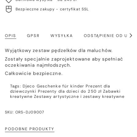
Bezpieczne zakupy - certyfikat SSL
OPIS
GPSR
WYSYŁKA
ODSTĄPIENIE OD UM
Poka
wszy
Wyjątkowy zestaw pędzelków dla maluchów.
Zostały specjalnie zaprojektowane aby spełniać
oczekiwania najmłodszych.
Całkowicie bezpieczne.
Tags:
Djeco
Geschenke für kinder
Prezent dla
dziewczynki
Prezenty dla dzieci do 250 zł
Zabawki
kreatywne
Zestawy artystyczne i zestawy kreatywne
SKU: ORS-DJ09007
PODOBNE PRODUKTY