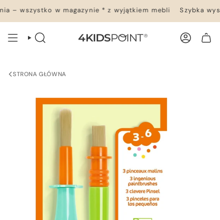
Przejdź
a – wszystko w magazynie * z wyjątkiem mebli
Szybka wysy
do
treści
WYSZUKIWANIE
KONTO
TWÓJ KOSZYK
STRONA GŁÓWNA