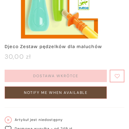
Djeco Zestaw pędzelków dla maluchów
Cena
30,00 zł
regularna
DOSTAWA WKRÓTCE
NOTIFY ME WHEN AVAILABLE
Artykuł jest niedostępny
Darmowa wysyłka - od 249 zł