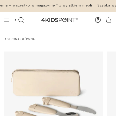
Przejdź
ia – wszystko w magazynie * z wyjątkiem mebli
Szybka wys
do
treści
WYSZUKIWANIE
KONTO
TWÓJ KOSZYK
STRONA GŁÓWNA