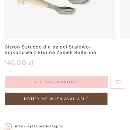
Citron Sztućce dla dzieci Stalowo-
Silikonowe z Etui na Zamek Ballerina
Cena
146,00 zł
regularna
DOSTAWA WKRÓTCE
NOTIFY ME WHEN AVAILABLE
Artykuł jest niedostępny