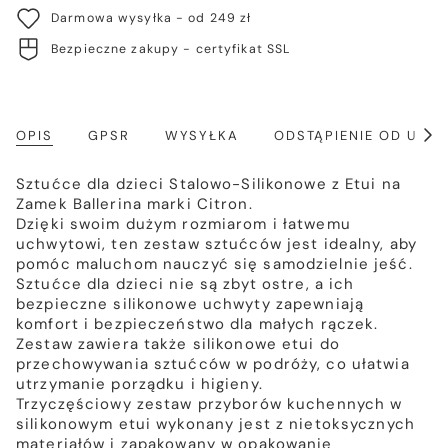
Darmowa wysyłka - od 249 zł
Bezpieczne zakupy - certyfikat SSL
OPIS
GPSR
WYSYŁKA
ODSTĄPIENIE OD UM
Poka
wszy
Sztućce dla dzieci Stalowo-Silikonowe z Etui na
Zamek Ballerina marki Citron.
Dzięki swoim dużym rozmiarom i łatwemu
uchwytowi, ten zestaw sztućców jest idealny, aby
pomóc maluchom nauczyć się samodzielnie jeść.
Sztućce dla dzieci nie są zbyt ostre, a ich
bezpieczne silikonowe uchwyty zapewniają
komfort i bezpieczeństwo dla małych rączek.
Zestaw zawiera także silikonowe etui do
przechowywania sztućców w podróży, co ułatwia
utrzymanie porządku i higieny.
Trzyczęściowy zestaw przyborów kuchennych w
silikonowym etui wykonany jest z nietoksycznych
materiałów i zapakowany w opakowanie