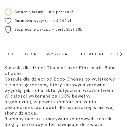
Ostatnie sztuki — nie przegap!
Darmowa wysyłka - od 249 zł
Bezpieczne zakupy - certyfikat SSL
OPIS
GPSR
WYSYŁKA
ODSTĄPIENIE OD UM
Poka
wszy
Koszula dla dzieci Dices all over Pink marki Bobo
Choses.
Koszula dla dzieci od Bobo Choses to wyjątkowy
element garderoby, który zachwyca zarówno
wygodą, jak i charakterystycznym wzornictwem.
W całości wykonana ze 100% bawełny
organicznej, zapewnia komfort noszenia i
bezpieczeństwo nawet dla najbardziej wrażliwej
skóry dziecka.
Radosny nadruk z motywem kolorowych kostek
do gry na różowym tle nawiązuje do świata