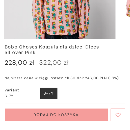
Bobo Choses Koszula dla dzieci Dices
all over Pink
Cena
228,00 zł
Cena
322,00 zł
sprzedaży
regularna
Najniższa cena w ciągu ostatnich 30 dni:
246,00 PLN
(-8%)
variant
6-7Y
6-7Y
WARIANT
WYPRZEDANY
LUB
NIEDOSTĘPNY
DODAJ DO KOSZYKA