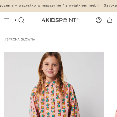
Przejdź
czenia – wszystko w magazynie * z wyjątkiem mebli
Szybka 
do
treści
WYSZUKIWANIE
KONTO
TWÓJ KOSZYK
STRONA GŁÓWNA