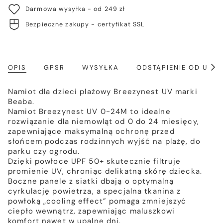
Darmowa wysyłka - od 249 zł
Bezpieczne zakupy - certyfikat SSL
OPIS
GPSR
WYSYŁKA
ODSTĄPIENIE OD UM
Poka
wszy
Namiot dla dzieci plażowy Breezynest UV marki
Beaba.
Namiot Breezynest UV 0-24M to idealne
rozwiązanie dla niemowląt od 0 do 24 miesięcy,
zapewniające maksymalną ochronę przed
słońcem podczas rodzinnych wyjść na plażę, do
parku czy ogrodu.
Dzięki powłoce UPF 50+ skutecznie filtruje
promienie UV, chroniąc delikatną skórę dziecka.
Boczne panele z siatki dbają o optymalną
cyrkulację powietrza, a specjalna tkanina z
powłoką „cooling effect” pomaga zmniejszyć
ciepło wewnątrz, zapewniając maluszkowi
komfort nawet w upalne dni.