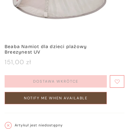
Beaba Namiot dla dzieci plażowy
Breezynest UV
Cena
151,00 zł
regularna
DOSTAWA WKRÓTCE
NOTIFY ME WHEN AVAILABLE
Artykuł jest niedostępny