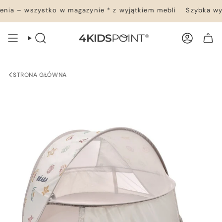
Przejdź
ia – wszystko w magazynie * z wyjątkiem mebli
Szybka wys
do
treści
WYSZUKIWANIE
KONTO
TWÓJ KOSZYK
STRONA GŁÓWNA