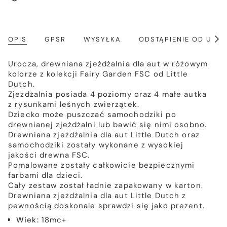
OPIS
GPSR
WYSYŁKA
ODSTĄPIENIE OD UM
Poka
wszy
Urocza, drewniana zjeżdżalnia dla aut w różowym
kolorze z kolekcji Fairy Garden FSC od Little
Dutch.
Zjeżdżalnia posiada 4 poziomy oraz 4 małe autka
z rysunkami leśnych zwierzątek.
Dziecko może puszczać samochodziki po
drewnianej zjeżdżalni lub bawić się nimi osobno.
Drewniana zjeżdżalnia dla aut Little Dutch oraz
samochodziki zostały wykonane z wysokiej
jakości drewna FSC.
Pomalowane zostały całkowicie bezpiecznymi
farbami dla dzieci.
Cały zestaw został ładnie zapakowany w karton.
Drewniana zjeżdżalnia dla aut Little Dutch z
pewnością doskonale sprawdzi się jako prezent.
Wiek:
18mc+