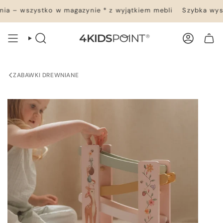
Przejdź
a – wszystko w magazynie * z wyjątkiem mebli
Szybka wysył
do
treści
WYSZUKIWANIE
KONTO
TWÓJ KOSZYK
ZABAWKI DREWNIANE