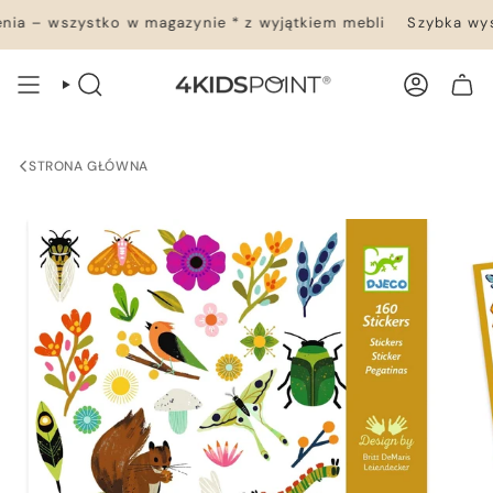
Przejdź
a – wszystko w magazynie * z wyjątkiem mebli
Szybka wysy
do
treści
WYSZUKIWANIE
KONTO
TWÓJ KOSZYK
STRONA GŁÓWNA