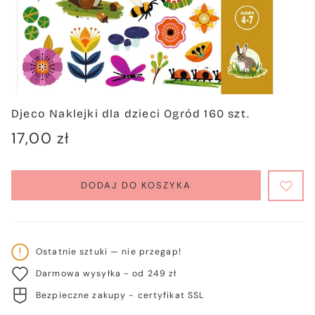
Djeco Naklejki dla dzieci Ogród 160 szt.
Cena
17,00 zł
regularna
DODAJ DO KOSZYKA
Ostatnie sztuki — nie przegap!
Darmowa wysyłka - od 249 zł
Bezpieczne zakupy - certyfikat SSL