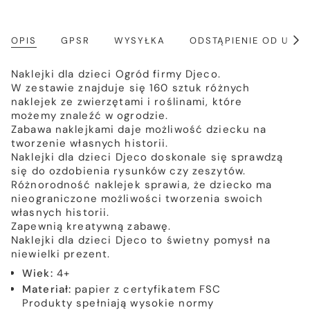
OPIS
GPSR
WYSYŁKA
ODSTĄPIENIE OD UM
Poka
wszy
Naklejki dla dzieci Ogród firmy Djeco.
W zestawie znajduje się 160 sztuk różnych
naklejek ze zwierzętami i roślinami, które
możemy znaleźć w ogrodzie.
Zabawa naklejkami daje możliwość dziecku na
tworzenie własnych historii.
Naklejki dla dzieci Djeco doskonale się sprawdzą
się do ozdobienia rysunków czy zeszytów.
Różnorodność naklejek sprawia, że dziecko ma
nieograniczone możliwości tworzenia swoich
własnych historii.
Zapewnią kreatywną zabawę.
Naklejki dla dzieci Djeco to świetny pomysł na
niewielki prezent.
Wiek:
4+
Materiał:
papier z certyfikatem FSC
Produkty spełniają wysokie normy